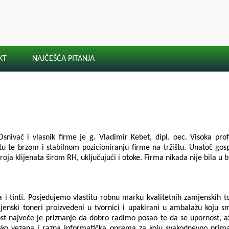
KT
NAJČEŠĆA PITANJA
snivač i vlasnik firme je g. Vladimir Kebet, dipl. oec. Visoka pro
artu te brzom i stabilnom pozicioniranju firme na tržištu. Unatoč gos
roja klijenata širom RH, uključujući i otoke. Firma nikada nije bila u
 i tinti. Posjedujemo vlastitu robnu marku kvalitetnih zamjenskih t
enski toneri proizvedeni u tvornici i upakirani u ambalažu koju sm
ost najveće je priznanje da dobro radimo posao te da se upornost, ažu
sko vezana i razna informatička oprema za koju svakodnevno prima