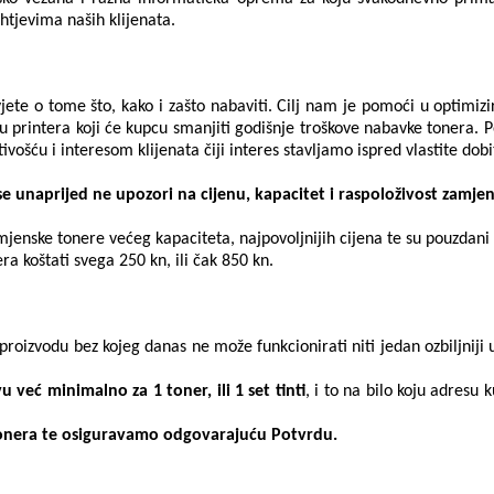
htjevima naših klijenata.
savjete o tome što, kako i zašto nabaviti. Cilj nam je pomoći u opti
printera koji će kupcu smanjiti godišnje troškove nabavke tonera. P
šću i interesom klijenata čiji interes stavljamo ispred vlastite dobit
unaprijed ne upozori na cijenu, kapacitet i raspoloživost zamjens
enske tonere većeg kapaciteta, najpovoljnijih cijena te su pouzdani i 
a koštati svega 250 kn, ili čak 850 kn.
proizvodu bez kojeg danas ne može funkcionirati niti jedan ozbiljniji 
već minimalno za 1 toner, ili 1 set tinti
, i to na bilo koju adresu
tonera te osiguravamo odgovarajuću Potvrdu.