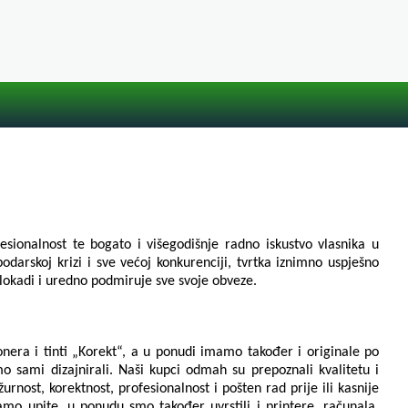
fesionalnost te bogato i višegodišnje radno iskustvo vlasnika u
podarskoj krizi i sve većoj konkurenciji, tvrtka iznimno uspješno
 blokadi i uredno podmiruje sve svoje obveze.
onera i tinti „Korekt“, a u ponudi imamo također i originale po
o sami dizajnirali. Naši kupci odmah su prepoznali kvalitetu i
rnost, korektnost, profesionalnost i pošten rad prije ili kasnije
mo upite, u ponudu smo također uvrstili i printere, računala,