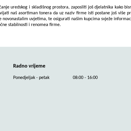
 uredskog i skladišnog prostora, zaposliti još djelatnika kako bismo 
jati naš asortiman tonera da uz naziv firme isti postane još više pre
se novonastalim uvjetima, te osigurati našim kupcima svježe informacij
čne stabilnosti i renomea firme.
Radno vrijeme
Ponedjeljak - petak
08:00 - 16:00