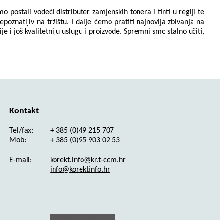
postali vodeći distributer zamjenskih tonera i tinti u regiji te
poznatljiv na tržištu. I dalje ćemo pratiti najnovija zbivanja na
e i još kvalitetniju uslugu i proizvode. Spremni smo stalno učiti,
Kontakt
Tel/fax:
+ 385 (0)49 215 707
Mob:
+ 385 (0)95 903 02 53
E-mail:
korekt.info@kr.t-com.hr
info@korektinfo.hr