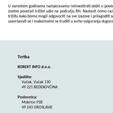
U narednim godinama namjeravamo reinvestirati dobit u povećanje
znatno povećali tržišni udio na području RH. Nastavit ćemo razvi
tržištu kako bismo mogli odgovoriti na sve izazove i prilagoditi 
usavršavati se i maksimalno se truditi u svrhu osiguranja dugoro
Tvrtka
KOREKT INFO d.o.o.
Sjedište:
Vučak, Vučak 130
49 221 BEDEKOVČINA
Poslovnica:
Mokrice 91B
49 243 OROSLAVJE