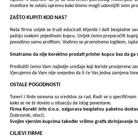
monitore te ostalu opremu kako bismo mogli udovoljiti svim pro
ZAŠTO KUPITI KOD NAS?
Naša firma uvijek se trudi educirati klijente i dati besplatne 
pažnju svakom pojedinom kupcu. Uvijek ćemo preporučiti kupnju 
povodimo samo profitom. Vodimo se prvenstveno logikom, isplativo
Smatramo da nije korektno prodati printer kupcu bez da ga se 
Predložiti ćemo Vam najbolje uređaje koji koriste provjerene zamj
Vjerujemo da Vam nije svejedno da li će Vas jedna zamjena toner
OSTALE POGODNOSTI
Toneri i tinte osnovna su sredstva za rad. Radi se o specifičnom 
kako se ne bi dovelo u situaciju da istog ponestane.
Firma Korekt info d.o.o. osigurava besplatnu paketnu dostavu 
Dubrovnik, otoci).
Svojim vjernim kupcima također vršimo gratis zbrinjavanje 
CILJEVI FIRME