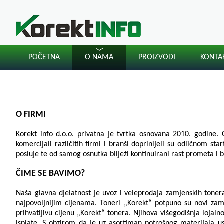
POČETNA
O NAMA
PROIZVODI
KONTA
O FIRMI
Korekt info d.o.o. privatna je tvrtka osnovana 2010. godine. O
komercijali različitih firmi i branši doprinijeli su odličnom st
posluje te od samog osnutka bilježi kontinuirani rast prometa i b
ČIME SE BAVIMO?
Naša glavna djelatnost je uvoz i veleprodaja zamjenskih tonera
najpovoljnijim cijenama. Toneri „Korekt“ potpuno su novi zamj
prihvatljivu cijenu „Korekt“ tonera. Njihova višegodišnja lojaln
isplate. S obzirom da je uz asortiman potrošnog materijala u