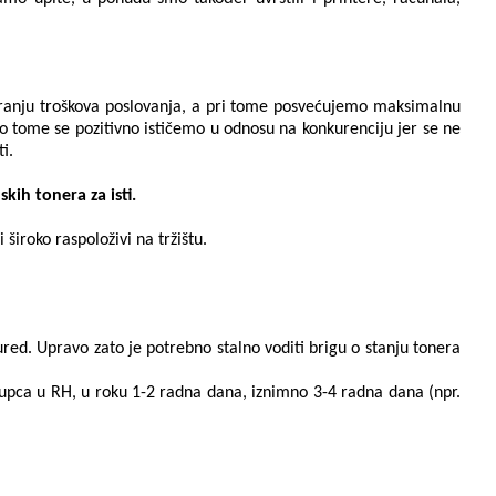
miziranju troškova poslovanja, a pri tome posvećujemo maksimalnu
o tome se pozitivno ističemo u odnosu na konkurenciju jer se ne
i.
kih tonera za isti.
široko raspoloživi na tržištu.
ured. Upravo zato je potrebno stalno voditi brigu o stanju tonera
 kupca u RH, u roku 1-2 radna dana, iznimno 3-4 radna dana (npr.